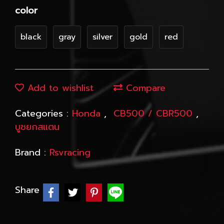
color
black
gray
silver
gold
red
Add to wishlist
Compare
Categories :
Honda
,
CB500 / CBR500
,
บูชยกสแตน
Brand :
Rsvracing
Share