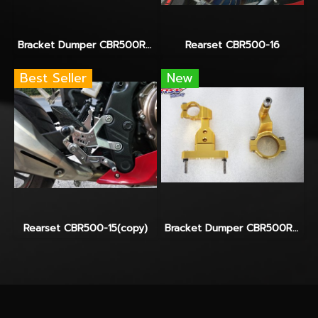
Bracket Dumper CBR500R-16 จับHyperpro
Rearset CBR500-16
Best Seller
New
Rearset CBR500-15(copy)
Bracket Dumper CBR500R-16 For Yss / Ohlins