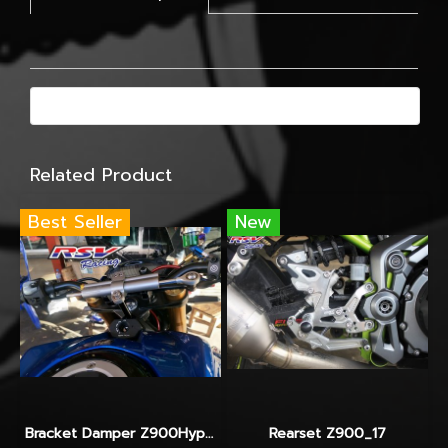
Related Product
Best Seller
New
Bracket Damper Z900Hyperpro
Rearset Z900_17