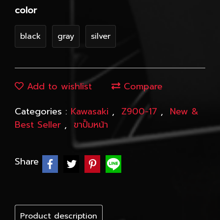
color
black
gray
silver
Add to wishlist
Compare
Categories :
Kawasaki
,
Z900-17
,
New &
Best Seller
,
ขาปั้มหน้า
Share
Product description