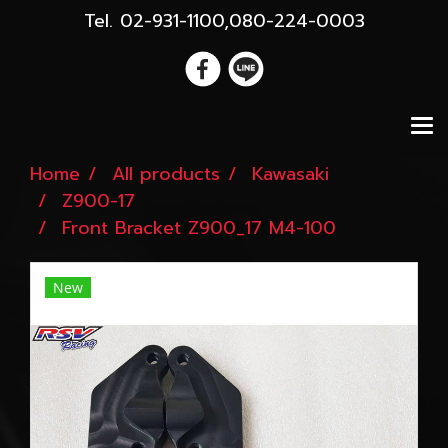
Tel. 02-931-1100,080-224-0003
Home
All products
Kawasaki
Z900-17
Front Bracket Z900_17 M4-100
New