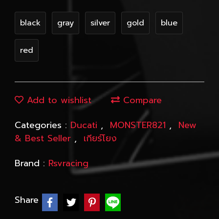
black
gray
silver
gold
blue
red
Add to wishlist
Compare
Categories :
Ducati
,
MONSTER821
,
New
& Best Seller
,
เกียร์โยง
Brand :
Rsvracing
Share