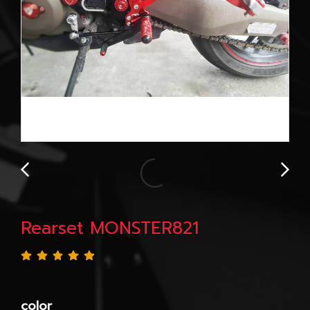
Rearset MONSTER821
color