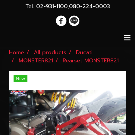
Tel. 02-931-1100,080-224-0003
Home
All products
Ducati
MONSTER821
Rearset MONSTER821
New