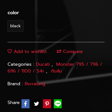
color
black
Add to wishlist
Compare
Categories :
Ducati
,
Monster 795 / 796 /
696 / 1100 / S4r
,
กันล้ม
Brand :
Rsvracing
Share