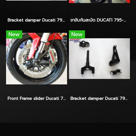
Bracket damper Ducati 795-796 For Hyperpro
ขาจับกันสะบัด DUCATI 795-796 For SCOTTS
New
New
Front Frame slider Ducati 795-796
Bracket damper Ducati 795-796 Hyperpro-Ohlins-Yss