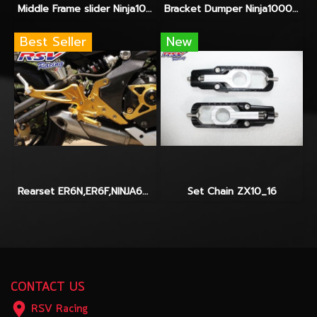
Middle Frame slider Ninja1000
Bracket Dumper Ninja1000 จับ Hyperpro-Ohlins-Yss
Best Seller
New
Rearset ER6N,ER6F,NINJA650_2012-2014
Set Chain ZX10_16
CONTACT US
RSV Racing