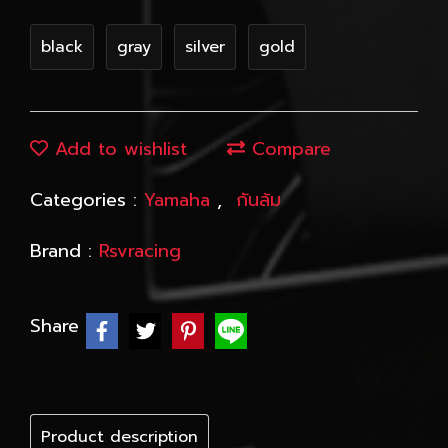
black
gray
silver
gold
Add to wishlist
Compare
Categories :
Yamaha
,
กันล้ม
Brand :
Rsvracing
Share
Product description