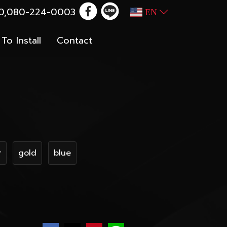
100,080-224-0003
EN
To Install
Contact
r
gold
blue