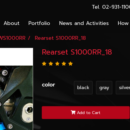
Tel. 02-931-1
About
Portfolio
News and Activities
How 
WS1000RR
Rearset S1000RR_18
Rearset S1000RR_18
color
black
gray
silve
Add to Cart