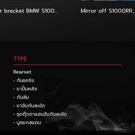
Rear bracket BMW S1000rr For Marches wheel this brembo
Mirror off S1000RR_
TYPE
Rearset
• กันแคร้ง
• ขาปั้มหลัง
• กันล้ม
• ขาจับกันสะบัด
• ชุดตุ๊กตาแฮนจับกันสะบัด
• บูชยกสแตน