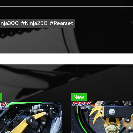
inja300 #Ninja250 #Rearset
New