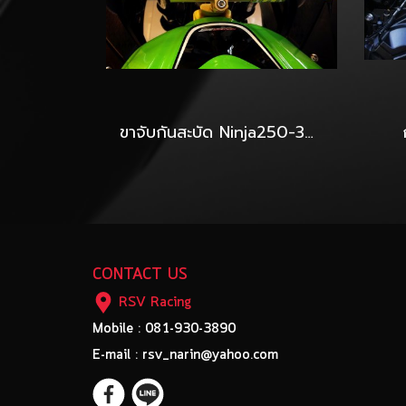
ขาจับกันสะบัด Ninja250-300 จับ Hyperpro-Ohlins-Yss
CONTACT US
RSV Racing
Mobile : 081-930-3890
E-mail : rsv_narin@yahoo.com