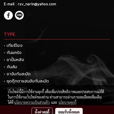
E-mail : rsv_narin@yahoo.com
TYPE
• เกียร์โยง
• กันแคร้ง
• ขาปั้มหลัง
• กันล้ม
• ขาจับกันสะบัด
• ชุดตุ๊กตาแฮนจับกันสะบัด
• บูชยกสแตน
เว็บไซต์นี้มีการใช้งานคุกกี้ เพื่อเพิ่มประสิทธิภาพและประสบการณ์ที่ดี
ในการใช้งานเว็บไซต์ของท่าน ท่านสามารถอ่านรายละเอียดเพิ่มเติม
ได้ที่
นโยบายความเป็นส่วนตัว
และ
นโยบายคุกกี้
Copyright 2017 by rsvracing.com
ตั้งค่าคุกกี้
ยอมรับทั้งหมด
สั่งซื้อสินค้า