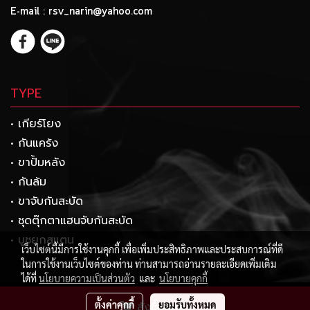
E-mail : rsv_narin@yahoo.com
TYPE
• เกียร์โยง
• กันแคร้ง
• ขาปั้มหลัง
• กันล้ม
• ขาจับกันสะบัด
• ชุดตุ๊กตาแฮนจับกันสะบัด
• บูชยกสแตน
เว็บไซต์นี้มีการใช้งานคุกกี้ เพื่อเพิ่มประสิทธิภาพและประสบการณ์ที่ดี
ในการใช้งานเว็บไซต์ของท่าน ท่านสามารถอ่านรายละเอียดเพิ่มเติม
ได้ที่
นโยบายความเป็นส่วนตัว
และ
นโยบายคุกกี้
Copyright 2017 by rsvracing.com
ตั้งค่าคุกกี้
ยอมรับทั้งหมด
สั่งซื้อสินค้า