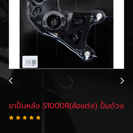
ขาปั้มหลัง S1000R(ล้อแต่ง) ปั้มด้วง