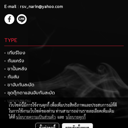
E-mail : rsv_narin@yahoo.com
TYPE
• เกียร์โยง
• กันแคร้ง
• ขาปั้มหลัง
• กันล้ม
• ขาจับกันสะบัด
• ชุดตุ๊กตาแฮนจับกันสะบัด
• บูชยกสแตน
เว็บไซต์นี้มีการใช้งานคุกกี้ เพื่อเพิ่มประสิทธิภาพและประสบการณ์ที่ดี
ในการใช้งานเว็บไซต์ของท่าน ท่านสามารถอ่านรายละเอียดเพิ่มเติม
ได้ที่
นโยบายความเป็นส่วนตัว
และ
นโยบายคุกกี้
Copyright 2017 by rsvracing.com
ตั้งค่าคุกกี้
ยอมรับทั้งหมด