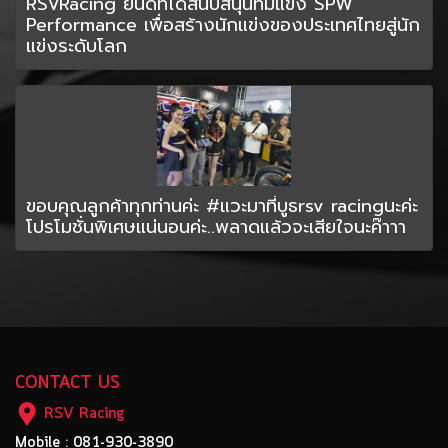
RSVRacing ยินดีที่ได้สนับสนุนทีมแข่ง SPW
Performance เพื่อสร้างนักแข่งของประเทศไทยสู่นัก
แข่งระดับโลก
ขอบคุณลูกค้าทุกท่านค่ะ #แวะมาที่บูธrsv racingนะค่ะ
โปรโมชั่นพิเศษแน่นอนค่ะ..พลาดแล้วจะเสียใจนะค๊าาา
CONTACT US
RSV Racing
Mobile : 081-930-3890