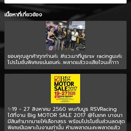
เนื้อหาที่เกี่ยวข้อง
ขอบคุณลูกค้าทุกท่านค่ะ #แวะมาที่บูธrsv racingนะค่ะ
โปรโมชั่นพิเศษแน่นอนค่ะ..พลาดแล้วจะเสียใจนะค๊าาา
✨19 - 27 สิงหาคม 2560 พบกับบูธ RSVRacing
ได้ที่งาน Big MOTOR SALE 2017 @ไบเทค บางนา
มีสินค้ามากมายให้เลือกสรร พร้อมโปรโมชั่นส่วนลดสุด
พิเศษมีเฉพาะในงานเท่านั้น ห้ามพลาดนะคะพลาดแล้ว